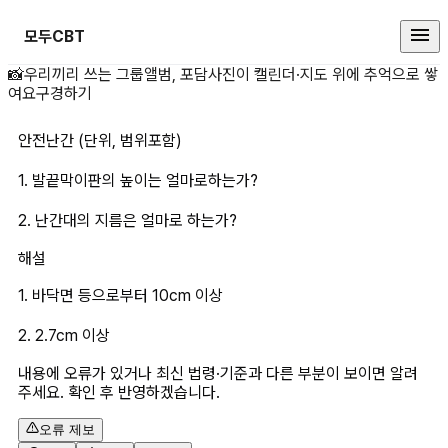
모두CBT
안전난간 (단위, 범위포함)1. 발
📸
우리끼리 쓰는 그룹앨범, 포담
사진이 캘린더·지도 위에 추억으로 쌓
여요
구경하기
안전난간 (단위, 범위포함)
1. 발끝막이판의 높이는 얼마로하는가?
2. 난간대의 지름은 얼마로 하는가?
해설
1. 바닥면 등으로부터 10cm 이상
2. 2.7cm 이상
내용에 오류가 있거나 최신 법령·기준과 다른 부분이 보이면 알려
주세요. 확인 후 반영하겠습니다.
오류 제보