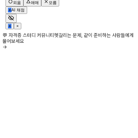
외움
애매
모름
✳
AI 채점
✳
×
💬 자격증 스터디 커뮤니티
헷갈리는 문제, 같이 준비하는 사람들에게
물어보세요
→