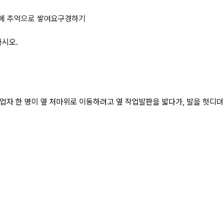
고에 대한 각 물음에 답하시오. 상
에 추억으로 쌓여요
구경하기
하시오.
업자 한 명이 옆 처마위로 이동하려고 옆 작업발판을 밟다가, 발을 헛디