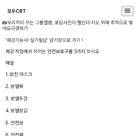
모두CBT
제강 작업에서 쓰이는 안전보호구를
📸
우리끼리 쓰는 그룹앨범, 포담
사진이 캘린더·지도 위에 추억으로 쌓
여요
구경하기
‘
제강기능사-실기필답
’ 암기장으로 가기
제강 작업에서 쓰이는 안전보호구를 3가지 쓰시오
해설
1. 방진 마스크
2. 방열복
3. 방열두건
4. 방열장갑
5. 안전모
6. 안전화