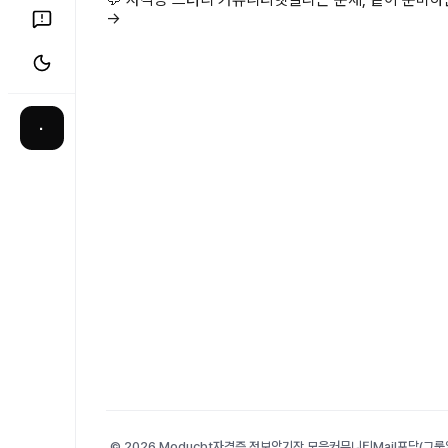
→
·
© 2026 Moducbt
자격증 정보
암기장 모음
커뮤니티
Mail
포담(그룹앨