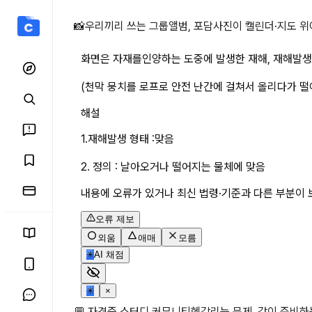
화면은 자재를인양하는 도중
📸
우리끼리 쓰는 그룹앨범, 포담
사진이 캘린더·지도 위
화면은 자재를인양하는 도중에 발생한 재해, 재해발
(천막 뭉치를 로프로 안전 난간에 걸쳐서 올리다가 
해설
1.재해발생 형태 :맞음
2. 정의 : 날아오거나 떨어지는 물체에 맞음
내용에 오류가 있거나 최신 법령·기준과 다른 부분이 
오류 제보
외움
애매
모름
✳
AI 채점
✳
×
💬 자격증 스터디 커뮤니티
헷갈리는 문제, 같이 준비