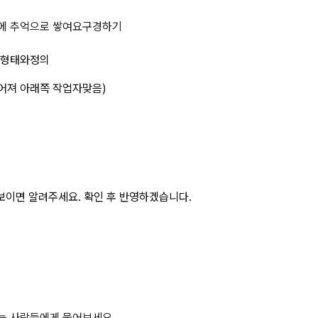
에 발생한 재해, 재해발생형태와정의
에 추억으로 쌓여요
구경하기
생형태와정의
떨어져 아래쪽 작업자맞음)
보이면 알려주세요. 확인 후 반영하겠습니다.
하는 사람들에게 물어보세요