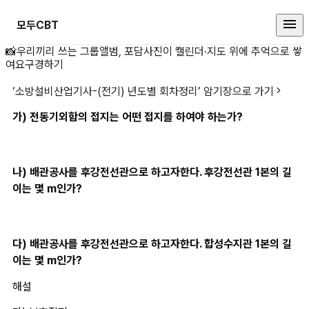
모두CBT
가) 전동기외함의 접지는 어떤 접지
📸
우리끼리 쓰는 그룹앨범, 포담
사진이 캘린더·지도 위에 추억으로 쌓
여요
구경하기
‘
소방설비산업기사-(전기) 년도별 회차정리
’ 암기장으로 가기
가) 전동기외함의 접지는 어떤 접지를 하여야 하는가?
나) 배관공사를 후강전선관으로 하고자한다. 후강전선관 1본의 길
이는 몇 m인가?
다) 배관공사를 후강전선관으로 하고자한다. 합성수지관 1본의 길
이는 몇 m인가?
해설