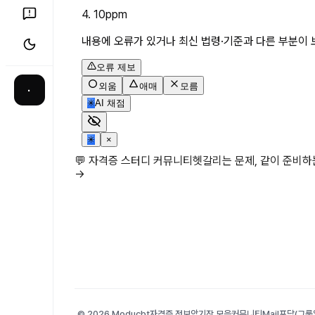
4. 10ppm
내용에 오류가 있거나 최신 법령·기준과 다른 부분이 
오류 제보
외움
애매
모름
·
✳
AI 채점
✳
×
💬 자격증 스터디 커뮤니티
헷갈리는 문제, 같이 준비
→
© 2026 Moducbt
자격증 정보
암기장 모음
커뮤니티
Mail
포담(그룹앨