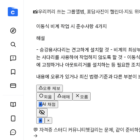
이동식 비계 작업 시 준수사
📸
우리끼리 쓰는 그룹앨범, 포담
사진이 캘린더·지도 위
이동식 비계 작업 시 준수사항 4가지
해설
- 승강용사다리는 견고하게 설치할 것 - 비계의 최상
는 사다리를 사용하여 작업하지 않도록 할 것 - 이
에 고정하거나 아웃트리거를 설치하는 등 필요한 조치
내용에 오류가 있거나 최신 법령·기준과 다른 부분이 
오류 제보
외움
애매
모름
✳
AI 채점
✳
×
💬 자격증 스터디 커뮤니티
헷갈리는 문제, 같이 준비
→