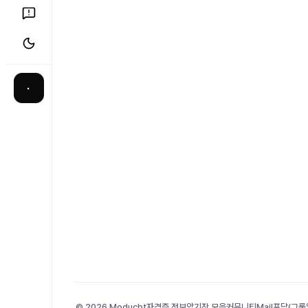
·
© 2026 Moducbt
자격증 정보
암기장 모음
커뮤니티
Mail
포담(그룹앨