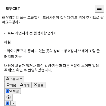
모두CBT
리프트 작업시작 전 점검사항 2가지
📸
우리끼리 쓰는 그룹앨범, 포담
사진이 캘린더·지도 위에 추억으로 쌓
여요
구경하기
리프트 작업시작 전 점검사항 2가지
해설
- 와이어로프가 통하고 있는 곳의 상태 - 방호장치·브레이크 및 클
러치의 기능
내용에 오류가 있거나 최신 법령·기준과 다른 부분이 보이면 알려
주세요. 확인 후 반영하겠습니다.
오류 제보
외움
애매
모름
✳
AI 채점
✳
×