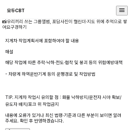
모두CBT
지게차 작업계획서에 포함하여야 할
📸
우리끼리 쓰는 그룹앨범, 포담
사진이 캘린더·지도 위에 추억으로 쌓
여요
구경하기
지게차 작업계획서에 포함하여야 할 내용
해설
해당 작업에 따른 추락·낙하·전도·협착 및 붕괴 등의 위험예방대책
- 차량계 하역운반기계 등의 운행경로 및 작업방법
TIP. 지게차 작업시 유의할 점 : 화물 낙하방지/운전자 시야 확보/
유도자 배치/포크 위 작업금지
내용에 오류가 있거나 최신 법령·기준과 다른 부분이 보이면 알려
주세요. 확인 후 반영하겠습니다.