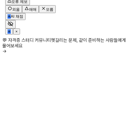
오류 제보
외움
애매
모름
✳
AI 채점
✳
×
💬 자격증 스터디 커뮤니티
헷갈리는 문제, 같이 준비하는 사람들에게
물어보세요
→