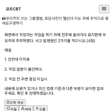
모두CBT
화면에서 작업자는 작업을 하기 위해
📸
우리끼리 쓰는 그룹앨범, 포담
사진이 캘린더·지도 위에 추억으로 쌓
여요
구경하기
화면에서 작업자는 작업을 하기 위해 전주에 올라가다 표지판에 부
딪히며 추락하였다. 사고 발생원인 2가지를 적으시오.(4점)
해설
1. 안전대 미착용
2. 작업 발판이 불안하다.
3. 작업 전 주변 점검 미실시
내용에 오류가 있거나 최신 법령·기준과 다른 부분이 보이면 알려
주세요. 확인 후 반영하겠습니다.
오류 제보
외움
애매
모름