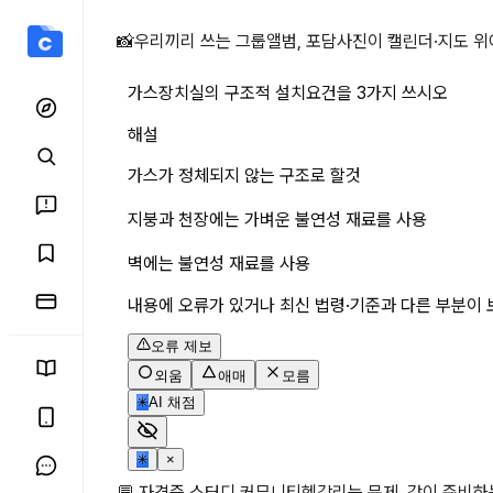
가스장치실의 구조적 설치요
📸
우리끼리 쓰는 그룹앨범, 포담
사진이 캘린더·지도 위
가스장치실의 구조적 설치요건을 3가지 쓰시오
해설
가스가 정체되지 않는 구조로 할것
지붕과 천장에는 가벼운 불연성 재료를 사용
벽에는 불연성 재료를 사용
내용에 오류가 있거나 최신 법령·기준과 다른 부분이 
오류 제보
외움
애매
모름
✳
AI 채점
✳
×
💬 자격증 스터디 커뮤니티
헷갈리는 문제, 같이 준비