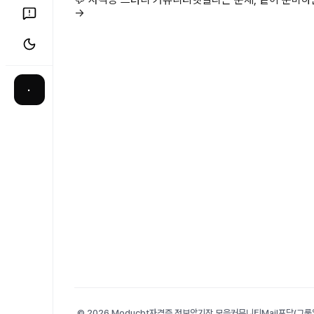
→
·
© 2026 Moducbt
자격증 정보
암기장 모음
커뮤니티
Mail
포담(그룹앨