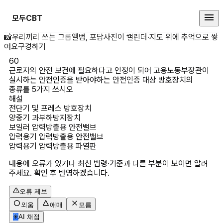
모두CBT
근로자의 안전 보건에 필요하다고 
📸
우리끼리 쓰는 그룹앨범, 포담
사진이 캘린더·지도 위에 추억으로 쌓
여요
구경하기
60
근로자의 안전 보건에 필요하다고 인정이 되어 고용노동부장관이 
실시하는 안전인증을 받아야하는 안전인증 대상 방호장치의 
종류를 5가지 쓰시오
해설
전단기 및 프레스 방호장치

양중기 과부하방지장치

보일러 압력방출용 안전밸브

압력용기 압력방출용 안전밸브

압력용기 압력방출용 파열판
내용에 오류가 있거나 최신 법령·기준과 다른 부분이 보이면 알려
주세요. 확인 후 반영하겠습니다.
오류 제보
외움
애매
모름
✳
AI 채점