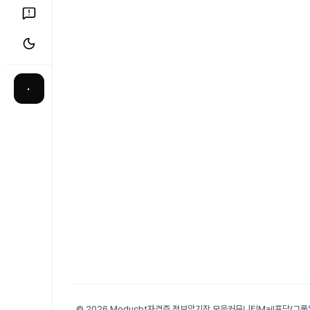
·
© 2026 Moducbt
자격증 정보
암기장 모음
커뮤니티
Mail
포담(그룹앨