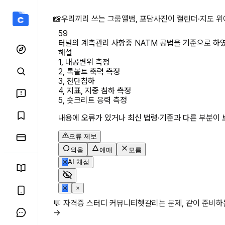
터널의 계측관리 사항중 NA
📸
우리끼리 쓰는 그룹앨범, 포담
사진이 캘린더·지도 위
59
터널의 계측관리 사항중 NATM 공법을 기준으로 하
해설
1, 내공변위 측정

2, 록볼트 축력 측정

3, 천단침하

4, 지표, 지중 침하 측정

5, 숏크리트 응력 측정
내용에 오류가 있거나 최신 법령·기준과 다른 부분이 
오류 제보
외움
애매
모름
✳
AI 채점
✳
×
💬 자격증 스터디 커뮤니티
헷갈리는 문제, 같이 준비
→