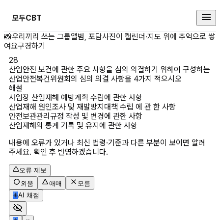
모두CBT
산업안전 보건에 관한 주요 사항을
📸
우리끼리 쓰는 그룹앨범, 포담
사진이 캘린더·지도 위에 추억으로 쌓
여요
구경하기
28
산업안전 보건에 관한 주요 사항을 심의 의결하기 위하여 구성하는 
산업안전복건위원회의 심의 의결 사항을 4가지 적으시오
해설
사업장 산업재해 예방계획 수립에 관한 사항

산업재해 원인조사 및 재발방지대책 수립 에 관 한 사항

안전보관관리규정 작성 및 변경에 관한 사항

산업재해의 통계 기록 및 유지에 관한 사항
내용에 오류가 있거나 최신 법령·기준과 다른 부분이 보이면 알려
주세요. 확인 후 반영하겠습니다.
오류 제보
외움
애매
모름
✳
AI 채점