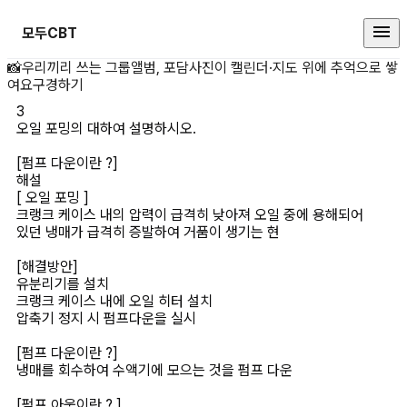
모두CBT
오일 포밍의 대하여 설명하시오. [펌
📸
우리끼리 쓰는 그룹앨범, 포담
사진이 캘린더·지도 위에 추억으로 쌓
여요
구경하기
3
오일 포밍의 대하여 설명하시오.

해설
[ 오일 포밍 ]

크랭크 케이스 내의 압력이 급격히 낮아져 오일 중에 용해되어 
있던 냉매가 급격히 증발하여 거품이 생기는 현

[해결방안]

유분리기를 설치

크랭크 케이스 내에 오일 히터 설치

압축기 정지 시 펌프다운을 실시

[펌프 다운이란 ?]

냉매를 회수하여 수액기에 모으는 것을 펌프 다운
