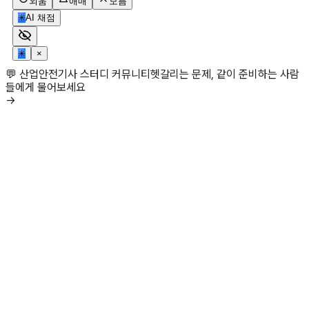
외움
애매
모름
✳
AI 채점
✳
×
💬 산업안전기사 스터디 커뮤니티
헷갈리는 문제, 같이 준비하는 사람
들에게 물어보세요
→