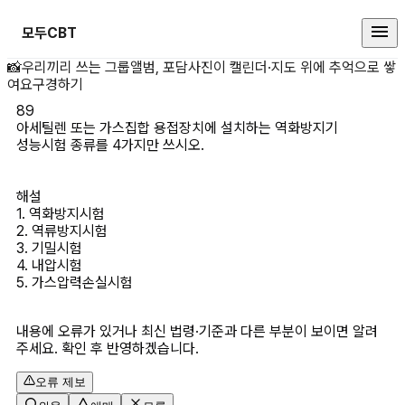
모두CBT
아세틸렌 또는 가스집합 용접장치에
📸
우리끼리 쓰는 그룹앨범, 포담
사진이 캘린더·지도 위에 추억으로 쌓
여요
구경하기
89
아세틸렌 또는 가스집합 용접장치에 설치하는 역화방지기 
성능시험 종류를 4가지만 쓰시오.

해설
1. 역화방지시험

2. 역류방지시험

3. 기밀시험

4. 내압시험

5. 가스압력손실시험

내용에 오류가 있거나 최신 법령·기준과 다른 부분이 보이면 알려
주세요. 확인 후 반영하겠습니다.
오류 제보