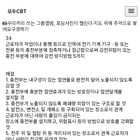
모두CBT
근로자가 작업이나 통행 등으로 인하여
📸
우리끼리 쓰는 그룹앨범, 포담
사진이 캘린더·지도 위에 추억으로 쌓
여요
구경하기
34
근로자가 작업이나 통행 등으로 인하여 전기 기계 기구 · 등 또는 
전류 등의 충전부분에 접촉하거나 접근함으로써 감전위험이 있는 
충전 부분에 대하여 감전 방지방법 5가지

해설
1. 충전부는 내구성이 있는 절연물로 완전히 덮어 노출되지 않도록 
감쌀 것

2. 충전부에 충분한 절연효과가 있는 방호망이나 절연덮개를 
설치할 것

3. 충전부가 노출되지 않도록 폐쇄형 외함이 있는 구조로 할 것

4. 발전소, 변전소 및 개폐소 등 구획되어 있는 장소로서 관계 
근로자가 아닌 사람의 출입이 금지되는

장소에 충전부를 설치하고, 위험표시 등의 방법으로 방호를 강화할 
것

5. 전주 위 및 철탑 위 등 격리되어 있는 장소로서 관계 근로자가 
아닌 사람이 접근할 우려가 없는
