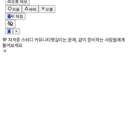
오류 제보
외움
애매
모름
✳
AI 채점
✳
×
💬 자격증 스터디 커뮤니티
헷갈리는 문제, 같이 준비하는 사람들에게
물어보세요
→