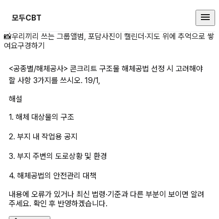
모두CBT
&lt;공종별/해체공사&gt; 콘크리
📸
우리끼리 쓰는 그룹앨범, 포담
사진이 캘린더·지도 위에 추억으로 쌓
여요
구경하기
<공종별/해체공사> 콘크리트 구조물 해체공법 선정 시 고려해야 
할 사항 3가지를 쓰시오. 19/1,
해설
1. 해체 대상물의 구조
2. 부지 내 작업용 공지
3. 부지 주변의 도로상황 및 환경
4. 해체공법의 안전관리 대책
내용에 오류가 있거나 최신 법령·기준과 다른 부분이 보이면 알려
주세요. 확인 후 반영하겠습니다.