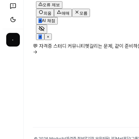
오류 제보
외움
애매
모름
✳
AI 채점
✳
×
·
💬 자격증 스터디 커뮤니티
헷갈리는 문제, 같이 준비
→
© 2026 Moducbt
자격증 정보
암기장 모음
커뮤니티
Mail
포담(그룹앨