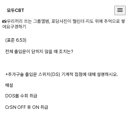
모두CBT
(표준 6.53)전체 출입문이 닫히지
📸
우리끼리 쓰는 그룹앨범, 포담
사진이 캘린더·지도 위에 추억으로 쌓
여요
구경하기
(표준 6.53)
전체 출입문이 닫히지 않을 때 조치는?
+추가구술 출입문 스위치(DS) 기계적 접점에 대해 설명하시오.
해설
DOS를 수회 취급
CrSN OFF 후 ON 취급