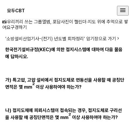
모두CBT
한국전기설비규정(KEC)에 의한 접
📸
우리끼리 쓰는 그룹앨범, 포담
사진이 캘린더·지도 위에 추억으로 쌓
여요
구경하기
‘
소방설비산업기사-(전기) 년도별 회차정리
’ 암기장으로 가기
한국전기설비규정(KEC)에 의한 접지시스템에 대하여 다음 물음
에 답하시오.
가) 특고압, 고압 설비에서 접지도체로 연동선을 사용할 때 공칭단
2 
면적은 몇 mm
이상 사용하여야 하는가?
나) 접지도체에 피뢰시스템이 접속되는 경우, 접지도체로 구리선
2 
을 사용할 때 공칭단면적은 몇 mm
이상 사용하여야 하는가?