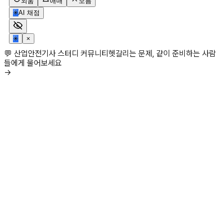
외움
애매
모름
✳
AI 채점
✳
×
💬 산업안전기사 스터디 커뮤니티
헷갈리는 문제, 같이 준비하는 사람
들에게 물어보세요
→