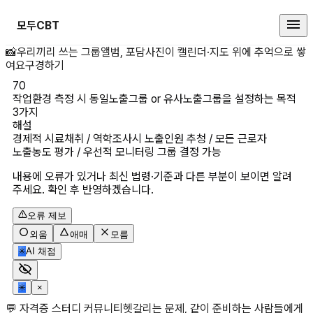
모두CBT
작업환경 측정 시 동일노출그룹 or
📸
우리끼리 쓰는 그룹앨범, 포담
사진이 캘린더·지도 위에 추억으로 쌓
여요
구경하기
70
작업환경 측정 시 동일노출그룹 or 유사노출그룹을 설정하는 목적 
3가지
해설
경제적 시료채취 / 역학조사시 노출인원 추청 / 모든 근로자 
노출농도 평가 / 우선적 모니터링 그룹 결정 가능
내용에 오류가 있거나 최신 법령·기준과 다른 부분이 보이면 알려
주세요. 확인 후 반영하겠습니다.
오류 제보
외움
애매
모름
✳
AI 채점
✳
×
💬 자격증 스터디 커뮤니티
헷갈리는 문제, 같이 준비하는 사람들에게