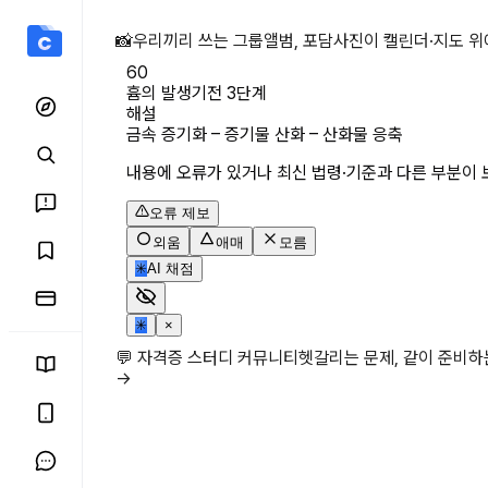
흄의 발생기전 3단계 상세
📸
우리끼리 쓰는 그룹앨범, 포담
사진이 캘린더·지도 위
60
흄의 발생기전 3단계
해설
금속 증기화 – 증기물 산화 – 산화물 응축
내용에 오류가 있거나 최신 법령·기준과 다른 부분이 
오류 제보
외움
애매
모름
✳
AI 채점
✳
×
💬 자격증 스터디 커뮤니티
헷갈리는 문제, 같이 준비
→