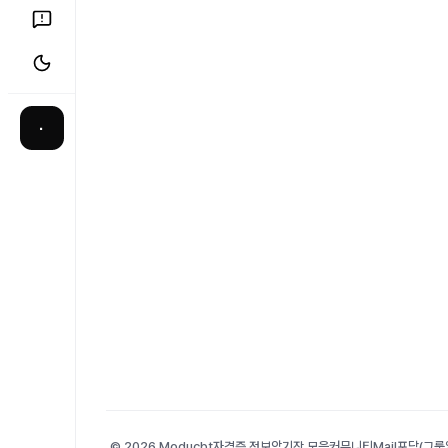
·
© 2026 Moducbt
자격증 정보
암기장 모음
커뮤니티
Mail
포담(그룹앨