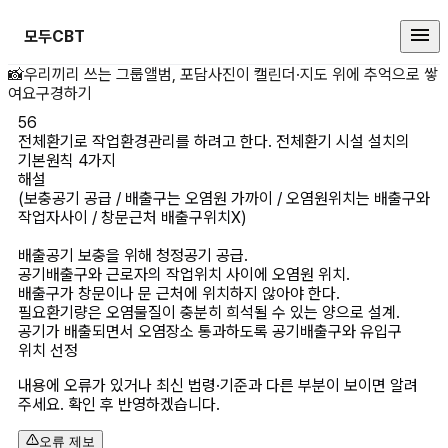
모두CBT
전체환기로 작업환경관리를 하려고 한
📸
우리끼리 쓰는 그룹앨범, 포담
사진이 캘린더·지도 위에 추억으로 쌓
여요
구경하기
56
전체환기로 작업환경관리를 하려고 한다. 전체환기 시설 설치의 
기본원칙 4가지
해설
(보충공기 공급 / 배출구는 오염원 가까이 / 오염원위치는 배출구와 
작업자사이 / 창문근처 배출구위치X)

배출공기 보충을 위해 청정공기 공급.

공기배출구와 근로자의 작업위치 사이에 오염원 위치.

배출구가 창문이나 문 근처에 위치하지 않아야 한다.

필요환기량은 오염물질이 충분히 희석될 수 있는 양으로 설계.

공기가 배출되면서 오염장소 통과하도록 공기배출구와 유입구 
위치 선정
내용에 오류가 있거나 최신 법령·기준과 다른 부분이 보이면 알려
주세요. 확인 후 반영하겠습니다.
오류 제보