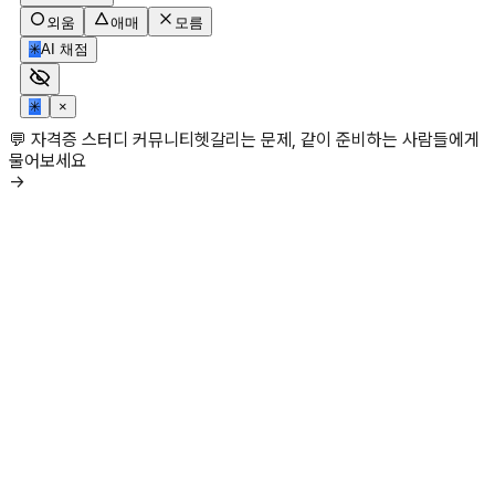
외움
애매
모름
✳
AI 채점
✳
×
💬 자격증 스터디 커뮤니티
헷갈리는 문제, 같이 준비하는 사람들에게
물어보세요
→