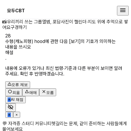
모두CBT
수형(캐노피형) hood에 관한 다음
📸
우리끼리 쓰는 그룹앨범, 포담
사진이 캘린더·지도 위에 추억으로 쌓
여요
구경하기
28
수형(캐노피형) hood에 관한 다음 [보기]의 기호가 의미하는 
내용을 쓰시오
해설
.
내용에 오류가 있거나 최신 법령·기준과 다른 부분이 보이면 알려
주세요. 확인 후 반영하겠습니다.
오류 제보
외움
애매
모름
✳
AI 채점
✳
×
💬 자격증 스터디 커뮤니티
헷갈리는 문제, 같이 준비하는 사람들에게
물어보세요