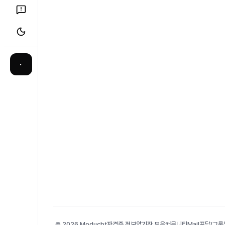
·
© 2026 Moducbt
자격증 정보
암기장 모음
커뮤니티
Mail
포담(그룹앨