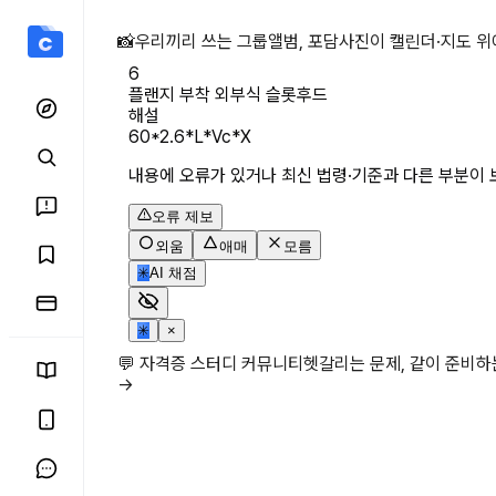
플랜지 부착 외부식 슬롯후
📸
우리끼리 쓰는 그룹앨범, 포담
사진이 캘린더·지도 위
6
플랜지 부착 외부식 슬롯후드
해설
60*2.6*L*Vc*X
내용에 오류가 있거나 최신 법령·기준과 다른 부분이 
오류 제보
외움
애매
모름
✳
AI 채점
✳
×
💬 자격증 스터디 커뮤니티
헷갈리는 문제, 같이 준비
→