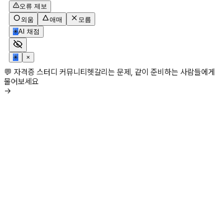
오류 제보
외움
애매
모름
✳
AI 채점
✳
×
💬 자격증 스터디 커뮤니티
헷갈리는 문제, 같이 준비하는 사람들에게
물어보세요
→