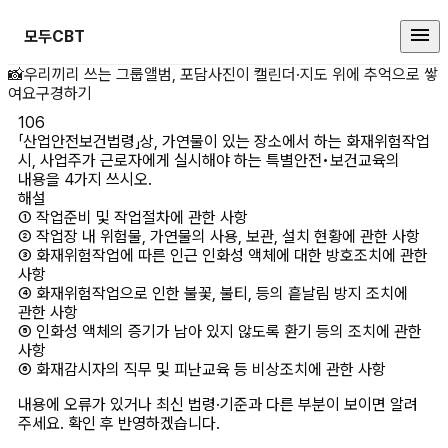
모두CBT
「산업안전보건법령」상, 가연물이 있
📸
우리끼리 쓰는 그룹앨범, 포담
사진이 캘린더·지도 위에 추억으로 쌓
여요
구경하기
106
「산업안전보건법령」상, 가연물이 있는 장소에서 하는 화재위험작업 
시, 사업주가 근로자에게 실시해야 하는 특별안전•보건교육의 
내용을 4가지 쓰시오.
해설
① 작업준비 및 작업절차에 관한 사항

② 작업장 내 위험물, 가연물의 사용, 보관, 설치 현황에 관한 사항

③ 화재위험작업에 따른 인근 인화성 액체에 대한 방호조치에 관한 
사항

④ 화재위험작업으로 인한 불꽃, 불티, 등의 흩날림 방지 조치에 
관한 사항

⑤ 인화성 액체의 증기가 남아 있지 않도록 환기 등의 조치에 관한 
사항

⑥ 화재감시자의 직무 및 피난교육 등 비상조치에 관한 사항
내용에 오류가 있거나 최신 법령·기준과 다른 부분이 보이면 알려
주세요. 확인 후 반영하겠습니다.