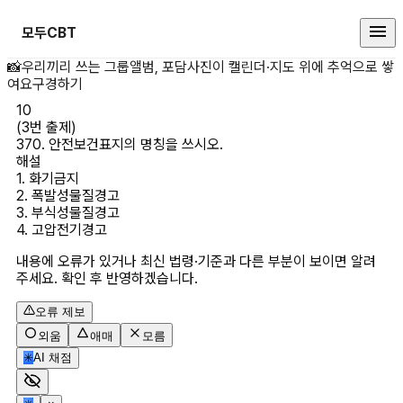
모두CBT
(3번 출제) 370. 안전보건표지의 
📸
우리끼리 쓰는 그룹앨범, 포담
사진이 캘린더·지도 위에 추억으로 쌓
여요
구경하기
10
(3번 출제)

370. 안전보건표지의 명칭을 쓰시오.
해설
1. 화기금지

2. 폭발성물질경고

3. 부식성물질경고

4. 고압전기경고
내용에 오류가 있거나 최신 법령·기준과 다른 부분이 보이면 알려
주세요. 확인 후 반영하겠습니다.
오류 제보
외움
애매
모름
✳
AI 채점