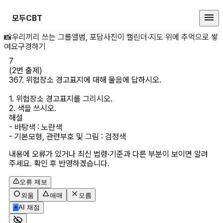
모두CBT
(2번 출제) 367. 위험장소 경고표
📸
우리끼리 쓰는 그룹앨범, 포담
사진이 캘린더·지도 위에 추억으로 쌓
여요
구경하기
7
(2번 출제)

367. 위험장소 경고표지에 대해 물음에 답하시오.

1. 위험장소 경고표지를 그리시오.

2. 색을 쓰시오.
해설
- 바탕색 : 노란색

- 기본모형, 관련부호 및 그림 : 검정색
내용에 오류가 있거나 최신 법령·기준과 다른 부분이 보이면 알려
주세요. 확인 후 반영하겠습니다.
오류 제보
외움
애매
모름
✳
AI 채점