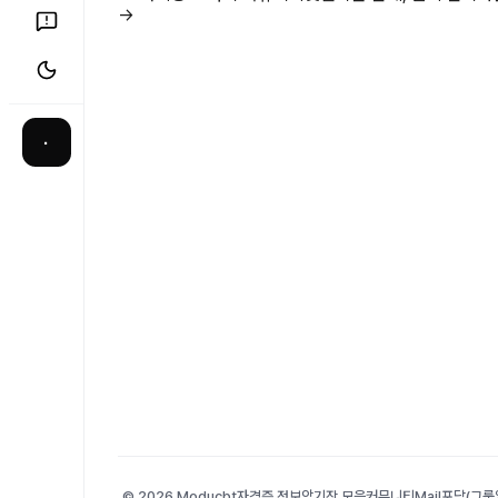
→
·
© 2026 Moducbt
자격증 정보
암기장 모음
커뮤니티
Mail
포담(그룹앨