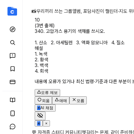
(3번 출제) 340. 고압가스
📸
우리끼리 쓰는 그룹앨범, 포담
사진이 캘린더·지도 위
10
(3번 출제)

340. 고압가스 용기의 색채를 쓰시오.

1. 산소   2. 아세틸렌   3. 액화 암모니아   4. 질소
해설
1. 녹색

2. 황색

3. 백색

4. 회색
내용에 오류가 있거나 최신 법령·기준과 다른 부분이 
오류 제보
외움
애매
모름
✳
AI 채점
✳
×
💬 자격증 스터디 커뮤니티
헷갈리는 문제, 같이 준비