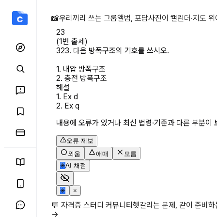
(1번 출제) 323. 다음 방
📸
우리끼리 쓰는 그룹앨범, 포담
사진이 캘린더·지도 위
23
(1번 출제)

323. 다음 방폭구조의 기호를 쓰시오.

1. 내압 방폭구조

2. 충전 방폭구조
해설
1. Ex d

2. Ex q
내용에 오류가 있거나 최신 법령·기준과 다른 부분이 
오류 제보
외움
애매
모름
✳
AI 채점
✳
×
💬 자격증 스터디 커뮤니티
헷갈리는 문제, 같이 준비
→