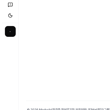
·
© 2026 Moducbt
자격증 정보
암기장 모음
커뮤니티
Mail
포담(그룹앨