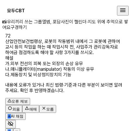
모두CBT
산업안전보건법령상, 로봇의 작동범위
📸
우리끼리 쓰는 그룹앨범, 포담
사진이 캘린더·지도 위에 추억으로 쌓
여요
구경하기
72
산업안전보건법령상, 로봇의 작동범위 내에서 그 로봇에 관하여 
교시 등의 작업을 하는 때 작업시작 전, 사업주가 관리감독자로 
하여금 점검하도록 해야 할 사항 3가지를 쓰시오.
해설
가.외부 전선의 피복 또는 외장의 손상 유무

나.매니퓰레이터(manipulator) 작동의 이상 유무

다.제동장치 및 비상정지장치의 기능
내용에 오류가 있거나 최신 법령·기준과 다른 부분이 보이면 알려
주세요. 확인 후 반영하겠습니다.
오류 제보
외움
애매
모름
✳
AI 채점