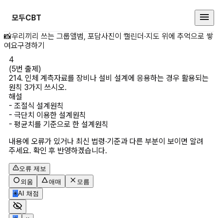
모두CBT
(5번 출제) 214. 인체 계측자료
📸
우리끼리 쓰는 그룹앨범, 포담
사진이 캘린더·지도 위에 추억으로 쌓
여요
구경하기
4
(5번 출제)

214. 인체 계측자료를 장비나 설비 설계에 응용하는 경우 활용되는 
원칙 3가지 쓰시오.
해설
- 조절식 설계원칙

- 극단치 이용한 설계원칙

- 평균치를 기준으로 한 설계원칙
내용에 오류가 있거나 최신 법령·기준과 다른 부분이 보이면 알려
주세요. 확인 후 반영하겠습니다.
오류 제보
외움
애매
모름
✳
AI 채점