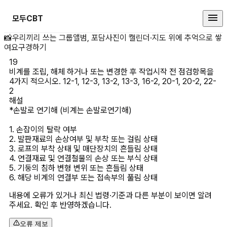
모두CBT
비계를 조립, 해체 하거나 또는 변경
📸
우리끼리 쓰는 그룹앨범, 포담
사진이 캘린더·지도 위에 추억으로 쌓
여요
구경하기
19
비계를 조립, 해체 하거나 또는 변경한 후 작업시작 전 점검항목을 
4가지 적으시오. 12-1, 12-3, 13-2, 13-3, 16-2, 20-1, 20-2, 22-
2
해설
*손발로 연기해 (비계는 손발로연기해)

1. 손잡이의 탈락 여부

2. 발판재료의 손상여부 및 부착 또는 걸림 상태

3. 로프의 부착 상태 및 매단장치의 흔들림 상태

4. 연결재료 및 연결철물의 손상 또는 부식 상태

5. 기둥의 침하 변형 변위 또는 흔들림 상태

6. 해당 비계의 연결부 또는 접속부의 풀림 상태
내용에 오류가 있거나 최신 법령·기준과 다른 부분이 보이면 알려
주세요. 확인 후 반영하겠습니다.
오류 제보