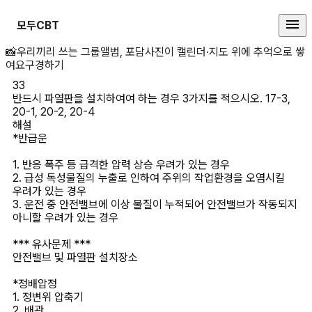
모두CBT
반드시 파열판을 설치하여여 하는 경우 3
📸
우리끼리 쓰는 그룹앨범, 포담
사진이 캘린더·지도 위에 추억으로 쌓
여요
구경하기
33
반드시 파열판을 설치하여여 하는 경우 3가지를 적으시오. 17-3, 
20-1, 20-2, 20-4
해설
*반급운

1. 반응 폭주 등 급격한 압력 상승 우려가 있는 경우

2. 급성 독성물질의 누출로 인하여 주위의 작업환경을 오염시킬 
우려가 있는 경우

3. 운전 중 안전밸브에 이상 물질이 누적되어 안전밸브가 작동되지 
아니할 우려가 있는 경우

*** 유사문제 ***

안전밸브 및 파열판 설치장소

*정배압정

1. 정변위 압축기

2. 배관
