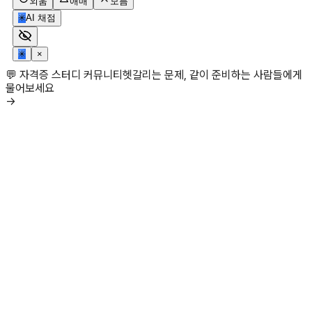
외움
애매
모름
✳
AI 채점
✳
×
💬 자격증 스터디 커뮤니티
헷갈리는 문제, 같이 준비하는 사람들에게
물어보세요
→