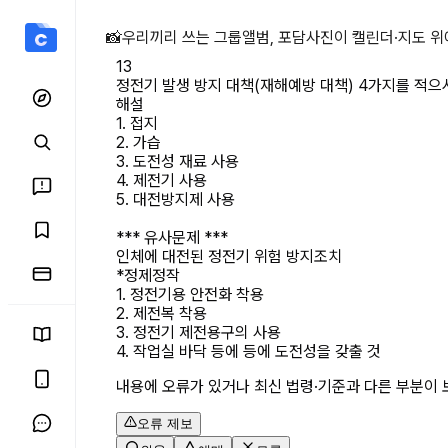
정전기 발생 방지 대책(재해예방
📸
우리끼리 쓰는 그룹앨범, 포담
사진이 캘린더·지도 위
13
정전기 발생 방지 대책(재해예방 대책) 4가지를 적으시오. 12-1
해설
1. 접지

2. 가습

3. 도전성 재료 사용

4. 제전기 사용

5. 대전방지제 사용

*** 유사문제 ***

인체에 대전된 정전기 위험 방지조치

*정제정작

1. 정전기용 안전화 착용

2. 제전복 착용

3. 정전기 제전용구의 사용

4. 작업실 바닥 등에 등에 도전성을 갖출 것
내용에 오류가 있거나 최신 법령·기준과 다른 부분이 
오류 제보