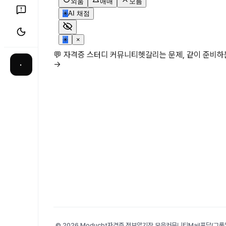
외움
애매
모름
✳
AI 채점
✳
×
💬 자격증 스터디 커뮤니티
헷갈리는 문제, 같이 준비
→
·
© 2026 Moducbt
자격증 정보
암기장 모음
커뮤니티
Mail
포담(그룹앨