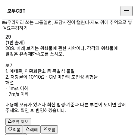
모두CBT
(1번 출제) 209. 아래 보기는 
📸
우리끼리 쓰는 그룹앨범, 포담
사진이 캘린더·지도 위에 추억으로 쌓
여요
구경하기
29
(1번 출제)

209. 아래 보기는 위험물에 관한 사항이다. 각각의 위험물에 
알맞은 유속제한속도를 쓰시오.

보기

1. 에테르, 이황화탄소 등 폭발성 물질

2. 저항률이 10^10ΩㆍCM 미만의 도전성 위험물
해설
- 1m/s 이하

- 7m/s 이하
내용에 오류가 있거나 최신 법령·기준과 다른 부분이 보이면 알려
주세요. 확인 후 반영하겠습니다.
오류 제보
외움
애매
모름