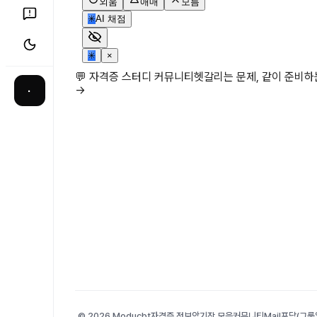
외움
애매
모름
✳
AI 채점
✳
×
💬 자격증 스터디 커뮤니티
헷갈리는 문제, 같이 준비
→
·
© 2026 Moducbt
자격증 정보
암기장 모음
커뮤니티
Mail
포담(그룹앨