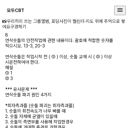
모두CBT
연삭숫돌의 안전작업에 관한 내용이다.
📸
우리끼리 쓰는 그룹앨범, 포담
사진이 캘린더·지도 위에 추억으로 쌓
여요
구경하기
8
연삭숫돌의 안전작업에 관한 내용이다. 괄호에 적합한 숫자를 
적으시오. 13-3, 20-3

연삭숫돌은 작업시작 전 ( ① ) 이상, 숫돌 교체 시 ( ② ) 이상 
시운전하여야 한다.
해설
① 1

② 3

*** 유사문제 ***

연삭숫돌 파괴 원인 4가지 

*회자측과플 (숫돌 파괴는 회자측과플)

1. 숫돌의 회전속도가 너무 빠를 때

2. 숫돌 자체에 균열이 있을때

3. 숫돌의 측면부를 사용해 작업한경우

4. 숫돌에 과대한 충격을 가한경우
