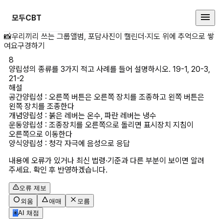
모두CBT
양립성의 종류를 3가지 적고 사례를 들어
📸
우리끼리 쓰는 그룹앨범, 포담
사진이 캘린더·지도 위에 추억으로 쌓
여요
구경하기
8
양립성의 종류를 3가지 적고 사례를 들어 설명하시오. 19-1, 20-3, 
21-2
해설
공간양립성 : 오른쪽 버튼은 오른쪽 장치를 조종하고 왼쪽 버튼은 
왼쪽 장치를 조종한다

개념양립성 : 붉은 레버는 온수, 파란 레버는 냉수

운동양립성 : 조종장치를 오른쪽으로 돌리면 표시장치 지침이 
오른쪽으로 이동한다

양식양립성 : 청각 자극에 음성으로 응답
내용에 오류가 있거나 최신 법령·기준과 다른 부분이 보이면 알려
주세요. 확인 후 반영하겠습니다.
오류 제보
외움
애매
모름
✳
AI 채점