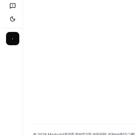
·
© 2026 Moducbt
자격증 정보
암기장 모음
커뮤니티
Mail
포담(그룹앨