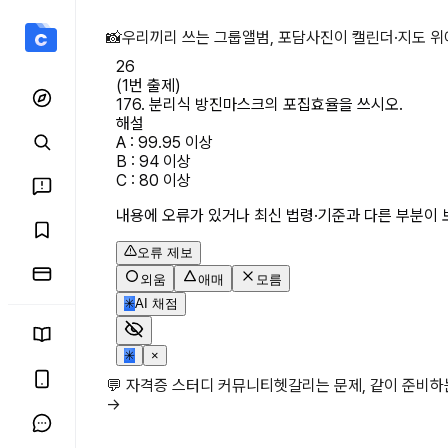
(1번 출제) 176. 분리식
📸
우리끼리 쓰는 그룹앨범, 포담
사진이 캘린더·지도 위
26
(1번 출제)

176. 분리식 방진마스크의 포집효율을 쓰시오.
해설
A : 99.95 이상

B : 94 이상

C : 80 이상
내용에 오류가 있거나 최신 법령·기준과 다른 부분이 
오류 제보
외움
애매
모름
✳
AI 채점
✳
×
💬 자격증 스터디 커뮤니티
헷갈리는 문제, 같이 준비
→