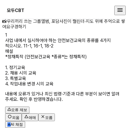
모두CBT
사업 내에서 실시하여야 하는 안전보건교
📸
우리끼리 쓰는 그룹앨범, 포담
사진이 캘린더·지도 위에 추억으로 쌓
여요
구경하기
1
사업 내에서 실시하여야 하는 안전보건교육의 종류를 4가지 
적으시오. 11-1, 16-1, 18-2
해설
*정채특작 (안전보건교육 *종류*는 정채특작)

1. 정기교육

2. 채용 시의 교육

3. 특별교육

4. 작업내용 변경 시의 교육
내용에 오류가 있거나 최신 법령·기준과 다른 부분이 보이면 알려
주세요. 확인 후 반영하겠습니다.
오류 제보
외움
애매
모름
✳
AI 채점