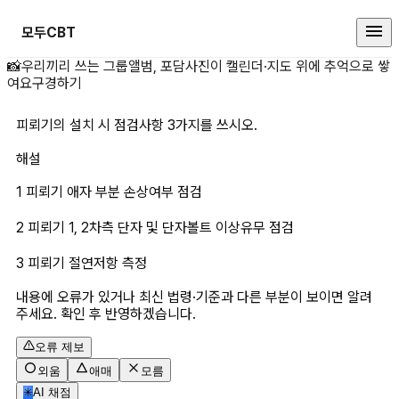
모두CBT
피뢰기의 설치 시 점검사항 3가지를
📸
우리끼리 쓰는 그룹앨범, 포담
사진이 캘린더·지도 위에 추억으로 쌓
여요
구경하기
피뢰기의 설치 시 점검사항 3가지를 쓰시오.
해설
1 피뢰기 애자 부분 손상여부 점검
2 피뢰기 1, 2차측 단자 및 단자볼트 이상유무 점검
3 피뢰기 절연저항 측정
내용에 오류가 있거나 최신 법령·기준과 다른 부분이 보이면 알려
주세요. 확인 후 반영하겠습니다.
오류 제보
외움
애매
모름
✳
AI 채점