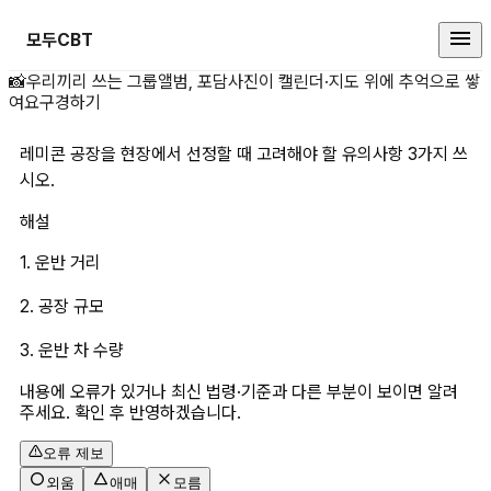
모두CBT
레미콘 공장을 현장에서 선정할 때 
📸
우리끼리 쓰는 그룹앨범, 포담
사진이 캘린더·지도 위에 추억으로 쌓
여요
구경하기
레미콘 공장을 현장에서 선정할 때 고려해야 할 유의사항 3가지 쓰
시오.
해설
1. 운반 거리
2. 공장 규모
3. 운반 차 수량
내용에 오류가 있거나 최신 법령·기준과 다른 부분이 보이면 알려
주세요. 확인 후 반영하겠습니다.
오류 제보
외움
애매
모름