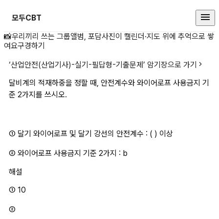
모두CBT
달비계의 적재하중을 정할 때, 안전
📸
우리끼리 쓰는 그룹앨범, 포담
사진이 캘린더·지도 위에 추억으로 쌓
여요
구경하기
‘
산업안전(산업기사)-실기-필답형-기출문제
’ 암기장으로 가기
달비계의 적재하중을 정할 때, 안전계수와 와이어로프 사용금지 기
준 2가지를 쓰시오.
① 달기 와이어로프 및 달기 강선의 안전계수 : ( ) 이상
② 와이어로프 사용금지 기준 2가지 : b
해설
① 10
②