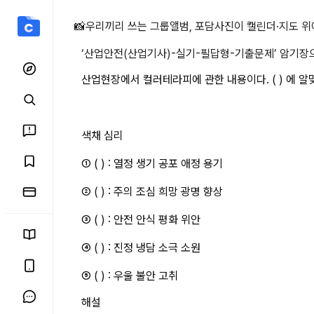
산업현장에서 컬러테라피에 관
📸
우리끼리 쓰는 그룹앨범, 포담
사진이 캘린더·지도 위
‘
산업안전(산업기사)-실기-필답형-기출문제
’ 암기장
산업현장에서 컬러테라피에 관한 내용이다. ( ) 에 알
색채 심리
① ( ) : 열정 생기 공포 애정 용기
② ( ) : 주의 조심 희망 광명 향상
③ ( ) : 안전 안식 평화 위안
④ ( ) : 진정 냉담 소극 소원
⑤ ( ) : 우울 불안 고취
해설