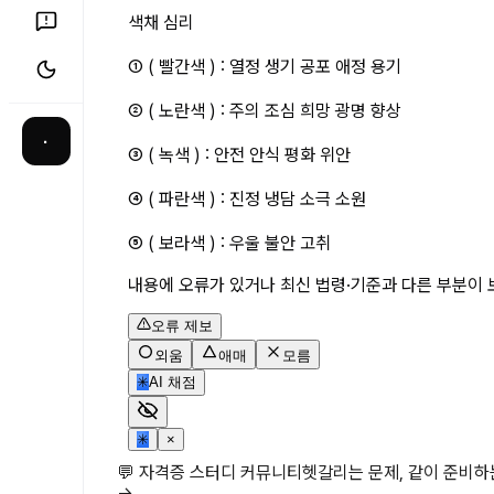
색채 심리
① ( 빨간색 ) : 열정 생기 공포 애정 용기
② ( 노란색 ) : 주의 조심 희망 광명 향상
·
③ ( 녹색 ) : 안전 안식 평화 위안
④ ( 파란색 ) : 진정 냉담 소극 소원
⑤ ( 보라색 ) : 우울 불안 고취
내용에 오류가 있거나 최신 법령·기준과 다른 부분이 
오류 제보
외움
애매
모름
✳
AI 채점
✳
×
💬 자격증 스터디 커뮤니티
헷갈리는 문제, 같이 준비
→