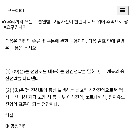
모두CBT
다음은 전압의 종류 및 구분에 관한 
📸
우리끼리 쓰는 그룹앨범, 포담
사진이 캘린더·지도 위에 추억으로 쌓
여요
구경하기
다음은 전압의 종류 및 구분에 관한 내용이다. 다음 괄호 안에 알맞
은 내용을 쓰시오.
(1) (①)은/는 전선로를 대표하는 선간전압을 말하고, 그 계통의 송
전전압을 나타낸다.
(2) (②)은/는 전선로에 통상 발생하는 최고의 선간전압으로써 염
해 대책, 1선 지락 고장 시 등 내부 이상전압, 코로나현상, 전자유도
전압의 표준이 되는 전압이다.
해설
① 공칭전압