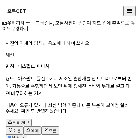
모두CBT
사진의 기계의 명칭과 용도에 대하여
📸
우리끼리 쓰는 그룹앨범, 포담
사진이 캘린더·지도 위에 추억으로 쌓
여요
구경하기
사진의 기계의 명칭과 용도에 대하여 쓰시오
해설
명칭 : 아스팔트 피니셔
용도 : 아스팔트 플랜트에서 제조된 혼합재를 덤프트럭으로부터 받
아, 자동으로 주행하면서 노면 위에 정해진 너비와 두께로 깔고 다
져 마무리하는 기계
내용에 오류가 있거나 최신 법령·기준과 다른 부분이 보이면 알려
주세요. 확인 후 반영하겠습니다.
오류 제보
외움
애매
모름